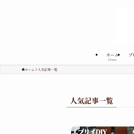
ホーム
プ
Home
ホーム
人気記事一覧
人気記事一覧