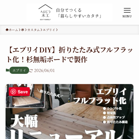
MENU
ホーム
車
カスタム
エブリイ
【エブリイDIY】折りたたみ式フルフラッ
ト化！杉無垢ボードで製作
エブリイ
2026/06/01
Save