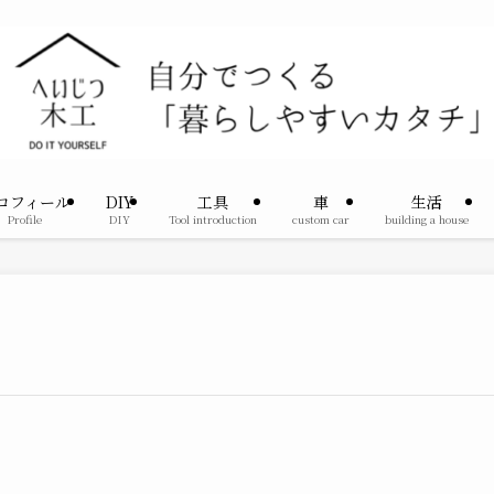
ロフィール
DIY
工具
車
生活
Profile
DIY
Tool introduction
custom car
building a house